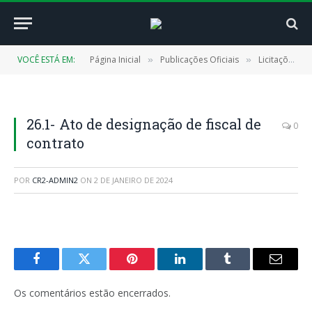
VOCÊ ESTÁ EM:
Página Inicial
Publicações Oficiais
Licitações
»
»
»
26.1- Ato de designação de fiscal de
0
contrato
POR
CR2-ADMIN2
ON
2 DE JANEIRO DE 2024
Facebook
Twitter
Pinterest
LinkedIn
Tumblr
E-
mail
Os comentários estão encerrados.