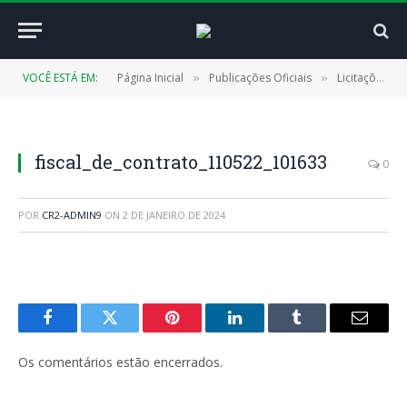
VOCÊ ESTÁ EM:
Página Inicial
Publicações Oficiais
Licitações
»
»
»
fiscal_de_contrato_110522_101633
0
POR
CR2-ADMIN9
ON
2 DE JANEIRO DE 2024
Facebook
Twitter
Pinterest
LinkedIn
Tumblr
E-
mail
Os comentários estão encerrados.