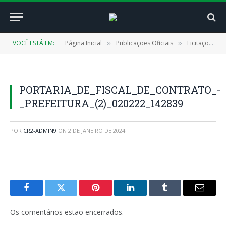
VOCÊ ESTÁ EM:
Página Inicial
Publicações Oficiais
Licitações
»
»
»
PORTARIA_DE_FISCAL_DE_CONTRATO_-
_PREFEITURA_(2)_020222_142839
POR
CR2-ADMIN9
ON
2 DE JANEIRO DE 2024
Facebook
Twitter
Pinterest
LinkedIn
Tumblr
E-
mail
Os comentários estão encerrados.