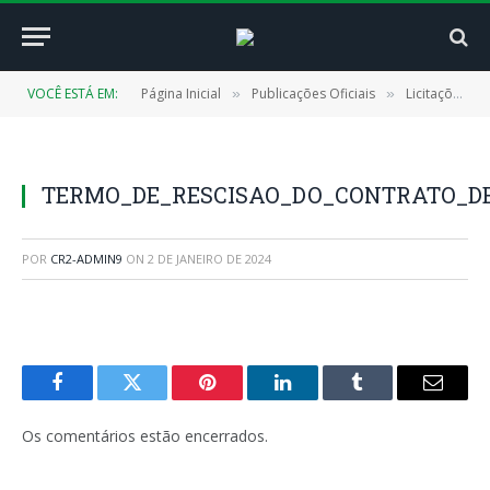
VOCÊ ESTÁ EM:
Página Inicial
Publicações Oficiais
Licitações
»
»
»
TERMO_DE_RESCISAO_DO_CONTRATO_DE_N_
POR
CR2-ADMIN9
ON
2 DE JANEIRO DE 2024
Facebook
Twitter
Pinterest
LinkedIn
Tumblr
E-
mail
Os comentários estão encerrados.