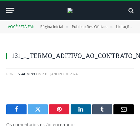
VOCÊ ESTÁ EM:
Página Inicial
Publicações Oficiais
Licitações
»
»
»
131_1_TERMO_ADITIVO_AO_CONTRATO_N_
POR
CR2-ADMIN9
ON
2 DE JANEIRO DE 2024
Facebook
Twitter
Pinterest
LinkedIn
Tumblr
E-
mail
Os comentários estão encerrados.