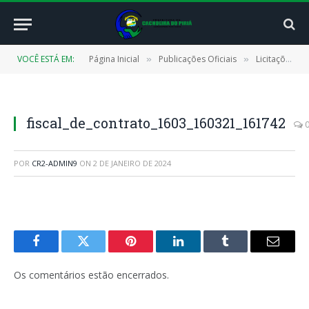
VOCÊ ESTÁ EM:
Página Inicial
Publicações Oficiais
Licitações
»
»
»
fiscal_de_contrato_1603_160321_161742
POR
CR2-ADMIN9
ON
2 DE JANEIRO DE 2024
Facebook
Twitter
Pinterest
LinkedIn
Tumblr
E-
mail
Os comentários estão encerrados.