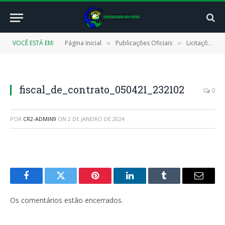
VOCÊ ESTÁ EM:
Página Inicial
Publicações Oficiais
Licitações
»
»
»
fiscal_de_contrato_050421_232102
0
POR
CR2-ADMIN9
ON
2 DE JANEIRO DE 2024
Facebook
Twitter
Pinterest
LinkedIn
Tumblr
E-
mail
Os comentários estão encerrados.