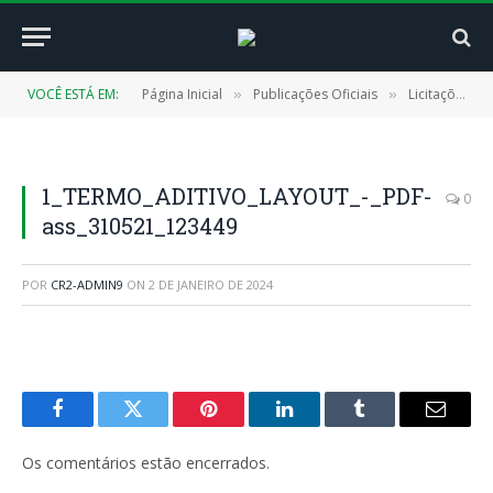
VOCÊ ESTÁ EM:
Página Inicial
Publicações Oficiais
Licitações
»
»
»
1_TERMO_ADITIVO_LAYOUT_-_PDF-
0
ass_310521_123449
POR
CR2-ADMIN9
ON
2 DE JANEIRO DE 2024
Facebook
Twitter
Pinterest
LinkedIn
Tumblr
E-
mail
Os comentários estão encerrados.