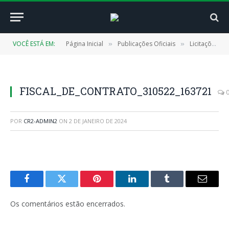
VOCÊ ESTÁ EM:
Página Inicial
Publicações Oficiais
Licitações
»
»
»
FISCAL_DE_CONTRATO_310522_163721
POR
CR2-ADMIN2
ON
2 DE JANEIRO DE 2024
Facebook
Twitter
Pinterest
LinkedIn
Tumblr
E-
mail
Os comentários estão encerrados.