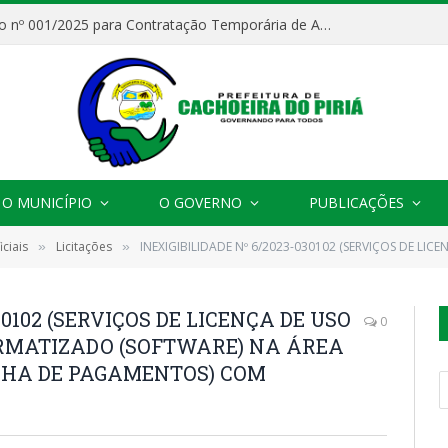
Processo Seletivo nº 001/2025 para Contratação Temporária de Agentes Comunitários de Saúde (ACS)
O MUNICÍPIO
O GOVERNO
PUBLICAÇÕES
ciais
Licitações
INEXIGIBILIDADE Nº 6/2023-030102 (SERVIÇOS DE LICENÇA DE USO (LOCAÇÃO) DE SISTEMA INFORMATIZADO
»
»
30102 (SERVIÇOS DE LICENÇA DE USO
0
ORMATIZADO (SOFTWARE) NA ÁREA
LHA DE PAGAMENTOS) COM