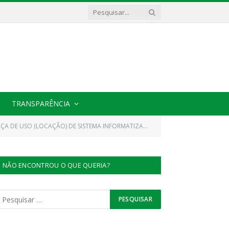
TRANSPARÊNCIA
 (SOFTWARE) NA ÁREA DE RECURSOS HUMANOS (FOLHA DE PAGAMENTOS) COM CONTRA CHEQUE ONLINE)
NÃO ENCONTROU O QUE QUERIA?