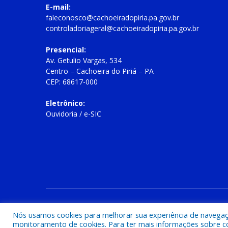
E-mail:
faleconosco@cachoeiradopiria.pa.gov.br
controladoriageral@cachoeiradopiria.pa.gov.br
Presencial:
Av. Getulio Vargas, 534
Centro – Cachoeira do Piriá – PA
CEP: 68617-000
Eletrônico:
Ouvidoria
/
e-SIC
Todos os direitos reservados a Prefeitura Municipal de Cac
Nós usamos cookies para melhorar sua experiência de navegação
monitoramento de cookies. Para ter mais informações sobre como