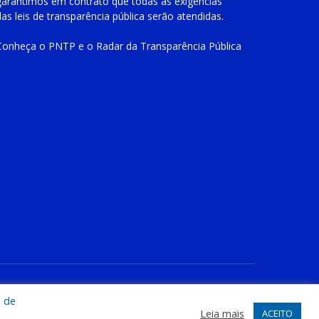
garantimos em contrato que todas as exigências
das
leis de transparência pública
serão atendidas.
Conheça o
PNTP
e o
Radar da Transparência Pública
te
Acessar Área Administrativa
Acessar o Webmail
a de
Leia mais
ACEITO