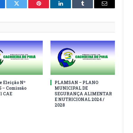
cebook
Twitter
Pinterest
LinkedIn
Tumblr
E-
mail
e Eleição Nº
PLAMSAN – PLANO
5 – Comissão
MUNICIPAL DE
al CAE
SEGURANÇA ALIMENTAR
E NUTRICIONAL 2024 /
2028