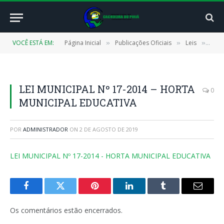
VOCÊ ESTÁ EM:
Página Inicial
Publicações Oficiais
Leis
LEI 
»
»
»
LEI MUNICIPAL Nº 17-2014 – HORTA
0
MUNICIPAL EDUCATIVA
POR
ADMINISTRADOR
ON
2 DE AGOSTO DE 2019
LEI MUNICIPAL Nº 17-2014 - HORTA MUNICIPAL EDUCATIVA
Facebook
Twitter
Pinterest
LinkedIn
Tumblr
E-
mail
Os comentários estão encerrados.