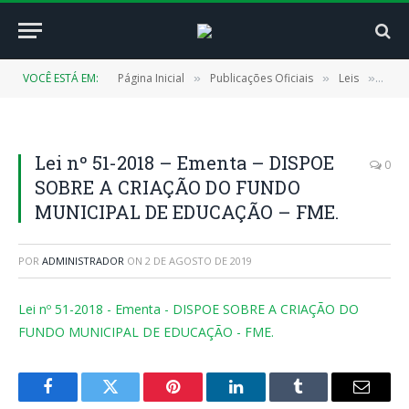
VOCÊ ESTÁ EM:
Página Inicial
Publicações Oficiais
Leis
LEI 
»
»
»
Lei nº 51-2018 – Ementa – DISPOE
0
SOBRE A CRIAÇÃO DO FUNDO
MUNICIPAL DE EDUCAÇÃO – FME.
POR
ADMINISTRADOR
ON
2 DE AGOSTO DE 2019
Lei nº 51-2018 - Ementa - DISPOE SOBRE A CRIAÇÃO DO
FUNDO MUNICIPAL DE EDUCAÇÃO - FME.
Facebook
Twitter
Pinterest
LinkedIn
Tumblr
E-