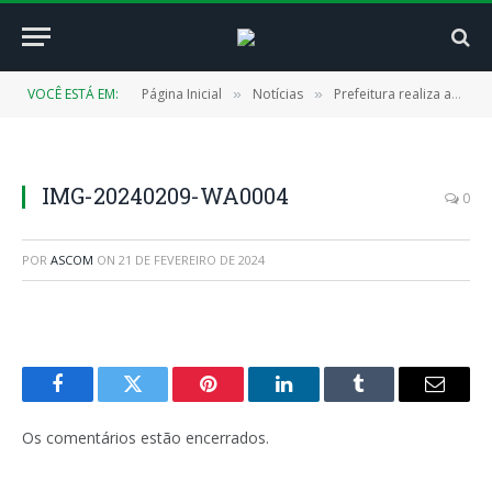
VOCÊ ESTÁ EM:
Página Inicial
Notícias
Prefeitura realiza ação no carnaval pelos direitos das crianças e adolescentes
»
»
IMG-20240209-WA0004
0
POR
ASCOM
ON
21 DE FEVEREIRO DE 2024
Facebook
Twitter
Pinterest
LinkedIn
Tumblr
E-
mail
Os comentários estão encerrados.