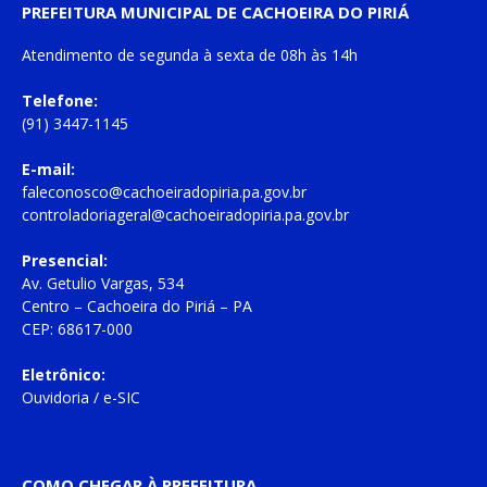
PREFEITURA MUNICIPAL DE CACHOEIRA DO PIRIÁ
Atendimento de
segunda à sexta
de
08h às 14h
Telefone:
(91) 3447-1145
E-mail:
faleconosco@cachoeiradopiria.pa.gov.br
controladoriageral@cachoeiradopiria.pa.gov.br
Presencial:
Av. Getulio Vargas, 534
Centro – Cachoeira do Piriá – PA
CEP: 68617-000
Eletrônico:
Ouvidoria
/
e-SIC
COMO CHEGAR À PREFEITURA