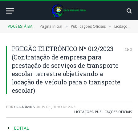
VOCÊ ESTÁ EM:
Página Inicial
Publicações Oficiais
Licitações
»
»
»
PREGÃO ELETRÔNICO Nº 012/2023
0
(Contratação de empresa para
prestação de serviços de transporte
escolar terrestre objetivando a
locação de veículo para o transporte
escolar)
POR
CR2-ADMIN5
ON
19 DE JULHO DE 2023
LICITAÇÕES
,
PUBLICAÇÕES OFICIAIS
EDITAL