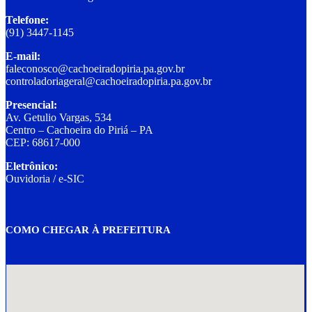
Telefone:
(91) 3447-1145
E-mail:
faleconosco@cachoeiradopiria.pa.gov.br
controladoriageral@cachoeiradopiria.pa.gov.br
Presencial:
Av. Getulio Vargas, 534
Centro – Cachoeira do Piriá – PA
CEP: 68617-000
Eletrônico:
Ouvidoria
/
e-SIC
COMO CHEGAR À PREFEITURA