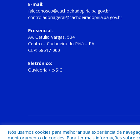
E-mail:
faleconosco@cachoeiradopiria.pa.gov.br
controladoriageral@cachoeiradopiria.pa.gov.br
Presencial:
Av. Getulio Vargas, 534
Centro – Cachoeira do Piriá – PA
CEP: 68617-000
Eletrônico:
Ouvidoria
/
e-SIC
Todos os direitos reservados a Prefeitura Municipal de Cac
Nós usamos cookies para melhorar sua experiência de navegação
monitoramento de cookies. Para ter mais informações sobre como