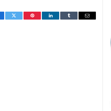
cebook
Twitter
Pinterest
LinkedIn
Tumblr
E-
mail