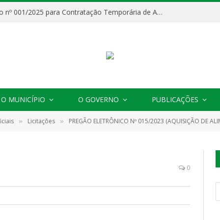
Processo Seletivo nº 001/2025 para Contratação Temporária de Agentes Comunitários de Saúde (ACS)
O MUNICÍPIO
O GOVERNO
PUBLICAÇÕES
ciais
Licitações
PREGÃO ELETRÔNICO Nº 015/2023 (AQUISIÇÃO DE ALIMENTOS PERECÍVEIS (HORTIFRUTIGRANJEIRO E CARNES
»
»
0