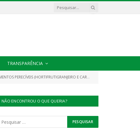
TRANSPARÊNCIA
), A FIM DE ATENDER AS NECESSIDADES DA PREFEITURA MUNICIPAL DE CACHOEIRA DO PIRIÁ/PA)
NÃO ENCONTROU O QUE QUERIA?