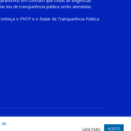
garantimos em contrato que todas as exigências
das
leis de transparência pública
serão atendidas.
Conheça o
PNTP
e o
Radar da Transparência Pública
te
Acessar Área Administrativa
Acessar o Webmail
a de
Leia mais
ACEITO