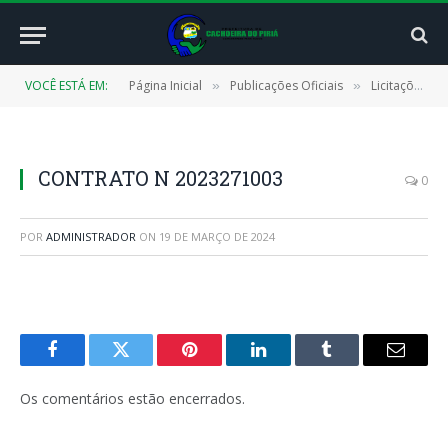
VOCÊ ESTÁ EM:
Página Inicial
Publicações Oficiais
Licitações
»
»
»
CONTRATO N 2023271003
0
POR
ADMINISTRADOR
ON
19 DE MARÇO DE 2024
Facebook
Twitter
Pinterest
LinkedIn
Tumblr
E-
mail
Os comentários estão encerrados.