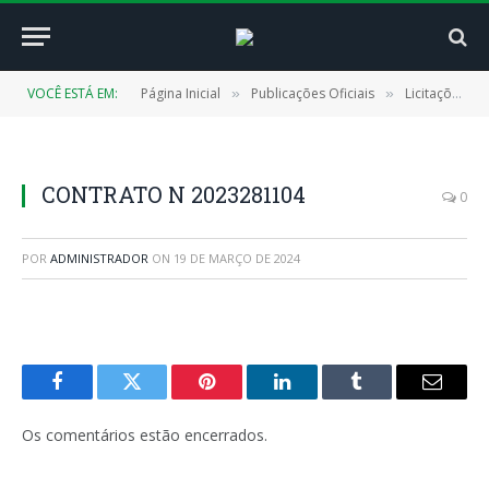
VOCÊ ESTÁ EM:
Página Inicial
Publicações Oficiais
Licitações
»
»
»
CONTRATO N 2023281104
0
POR
ADMINISTRADOR
ON
19 DE MARÇO DE 2024
Facebook
Twitter
Pinterest
LinkedIn
Tumblr
E-
mail
Os comentários estão encerrados.