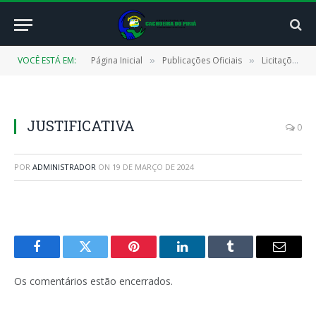
VOCÊ ESTÁ EM:
Página Inicial
Publicações Oficiais
Licitações
»
»
»
JUSTIFICATIVA
0
POR
ADMINISTRADOR
ON
19 DE MARÇO DE 2024
Facebook
Twitter
Pinterest
LinkedIn
Tumblr
E-
mail
Os comentários estão encerrados.