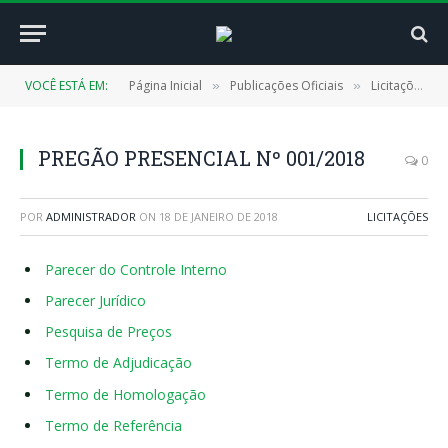
VOCÊ ESTÁ EM:
Página Inicial
Publicações Oficiais
Licitações
»
»
»
PREGÃO PRESENCIAL Nº 001/2018
0
POR
ADMINISTRADOR
ON
18 DE JANEIRO DE 2018
LICITAÇÕES
Parecer do Controle Interno
Parecer Jurídico
Pesquisa de Preços
Termo de Adjudicação
Termo de Homologação
Termo de Referência