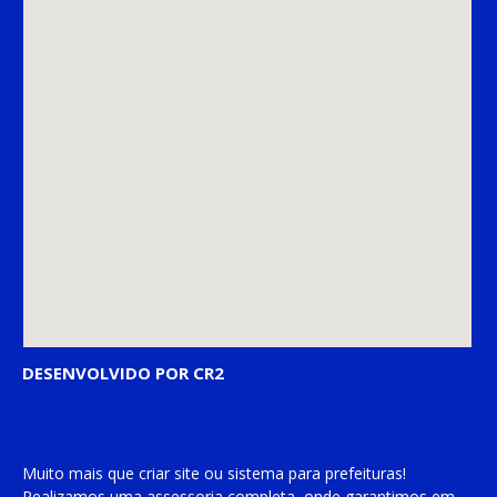
DESENVOLVIDO POR CR2
Muito mais que
criar site
ou
sistema para prefeituras
!
Realizamos uma
assessoria
completa, onde garantimos em