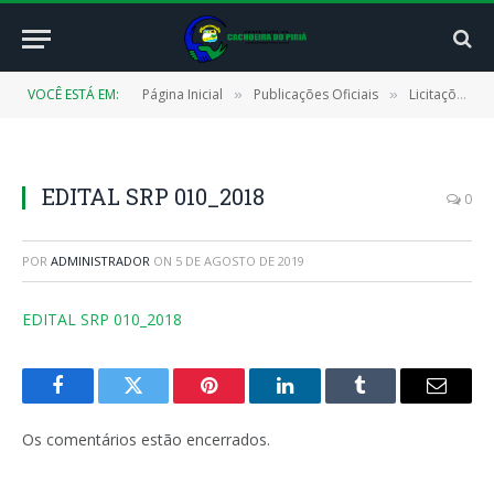
VOCÊ ESTÁ EM:
Página Inicial
Publicações Oficiais
Licitações
»
»
»
EDITAL SRP 010_2018
0
POR
ADMINISTRADOR
ON
5 DE AGOSTO DE 2019
EDITAL SRP 010_2018
Facebook
Twitter
Pinterest
LinkedIn
Tumblr
E-
mail
Os comentários estão encerrados.