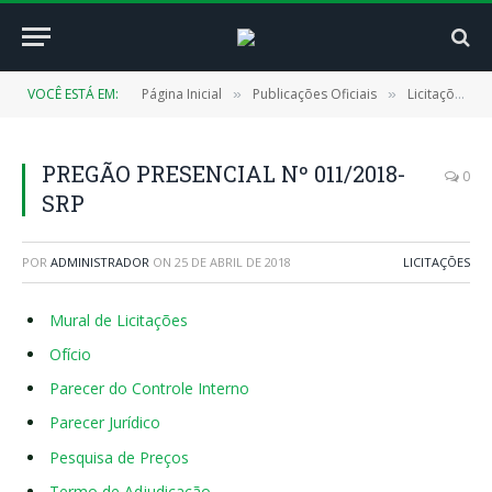
VOCÊ ESTÁ EM:
Página Inicial
Publicações Oficiais
Licitações
»
»
»
PREGÃO PRESENCIAL Nº 011/2018-
0
SRP
POR
ADMINISTRADOR
ON
25 DE ABRIL DE 2018
LICITAÇÕES
Mural de Licitações
Ofício
Parecer do Controle Interno
Parecer Jurídico
Pesquisa de Preços
Termo de Adjudicação