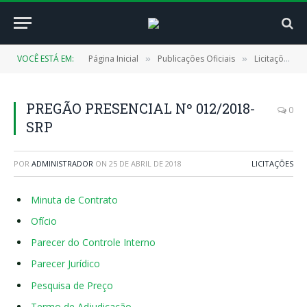
VOCÊ ESTÁ EM:
Página Inicial
Publicações Oficiais
Licitações
»
»
»
PREGÃO PRESENCIAL Nº 012/2018-
0
SRP
POR
ADMINISTRADOR
ON
25 DE ABRIL DE 2018
LICITAÇÕES
Minuta de Contrato
Ofício
Parecer do Controle Interno
Parecer Jurídico
Pesquisa de Preço
Termo de Adjudicação