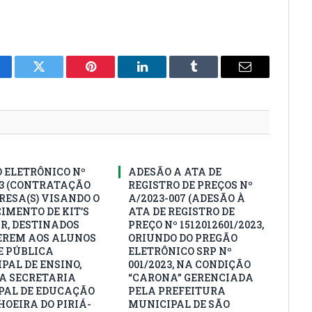
cebook
Twitter
Pinterest
LinkedIn
Tumblr
E-
mail
 ELETRÔNICO Nº
ADESÃO A ATA DE
23 (CONTRATAÇÃO
REGISTRO DE PREÇOS Nº
RESA(S) VISANDO O
A/2023-007 (ADESÃO À
IMENTO DE KIT’S
ATA DE REGISTRO DE
R, DESTINADOS
PREÇO Nº 1512012601/2023,
EREM AOS ALUNOS
ORIUNDO DO PREGÃO
E PÚBLICA
ELETRÔNICO SRP Nº
PAL DE ENSINO,
001/2023, NA CONDIÇÃO
A SECRETARIA
“CARONA” GERENCIADA
AL DE EDUCAÇÃO
PELA PREFEITURA
HOEIRA DO PIRIÁ-
MUNICIPAL DE SÃO