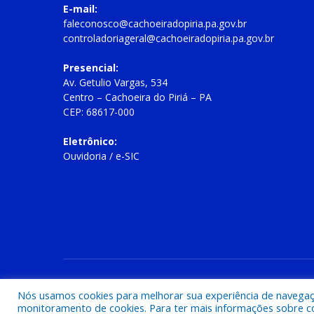
E-mail:
faleconosco@cachoeiradopiria.pa.gov.br
controladoriageral@cachoeiradopiria.pa.gov.br
Presencial:
Av. Getulio Vargas, 534
Centro – Cachoeira do Piriá – PA
CEP: 68617-000
Eletrônico:
Ouvidoria
/
e-SIC
Todos os direitos reservados a Prefeitura Municipal de Cac
Nós usamos cookies para melhorar sua experiência de navegação
monitoramento de cookies. Para ter mais informações sobre como