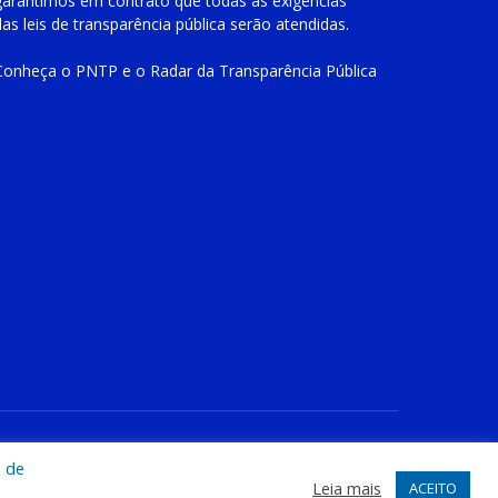
garantimos em contrato que todas as exigências
das
leis de transparência pública
serão atendidas.
Conheça o
PNTP
e o
Radar da Transparência Pública
te
Acessar Área Administrativa
Acessar o Webmail
a de
Leia mais
ACEITO