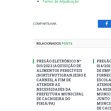
Termo de Adjudicação
COMPARTILHAR.
Fa
RELACIONADOS
POSTS
PREGÃO ELETRÔNICO Nº
PREGÃO
015/2023 (AQUISIÇÃO DE
014/20
ALIMENTOS PERECÍVEIS
DE EMP
(HORTIFRUTIGRANJEIRO E
FORNEC
CARNES), A FIM DE
ESCOLA
ATENDER AS
ATEND
NECESSIDADES DA
DA RED
PREFEITURA MUNICIPAL
MUNICI
DE CACHOEIRA DO
JUNTO 
PIRIÁ/PA)
MUNCIP
DE CAC