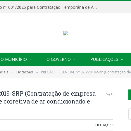
Processo Seletivo nº 001/2025 para Contratação Temporária de Agentes Comunitários de Saúde (ACS)
O MUNICÍPIO
O GOVERNO
PUBLICAÇÕES
ciais
Licitações
PREGÃO PRESENCIAL Nº 026/2019-SRP (Contratação de empresa para manutenção
»
»
19-SRP (Contratação de empresa
0
 corretiva de ar condicionado e
LICITAÇÕES