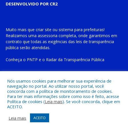
DESENVOLVIDO POR CR2
Muito mais que
criar site
ou
sistema para prefeituras
!
Realizamos uma
assessoria
completa, onde garantimos em
contrato que todas as exigências das
leis de transparência
pública
serão atendidas.
Conheça o
PNTP
e o
Radar da Transparência Pública
Nós usamos cookies para melhorar sua experiência de
navegação no portal. Ao utilizar nosso portal, você
Todos os direitos reservados a Prefeitura Municipal de Cachoeira
concorda com a política de monitoramento de cookies.
do Piriá
Para ter mais informações sobre como isso é feito, acesse
Política de cookies (
Leia mais
). Se você concorda, clique em
ACEITO.
Mapa do Site
Acessar Área Administrativa
Acessar o Webmail
Leia mais
ACEITO