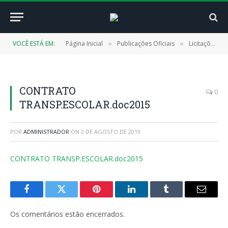
VOCÊ ESTÁ EM:
Página Inicial
Publicações Oficiais
Licitações
»
»
»
CONTRATO
0
TRANSP.ESCOLAR.doc2015
POR
ADMINISTRADOR
ON
2 DE AGOSTO DE 2019
CONTRATO TRANSP.ESCOLAR.doc2015
Facebook
Twitter
Pinterest
LinkedIn
Tumblr
E-
mail
Os comentários estão encerrados.