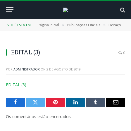
VOCÊ ESTÁ EM:
Página Inicial
Publicações Oficiais
Licitações
»
»
»
EDITAL (3)
0
POR
ADMINISTRADOR
ON
2 DE AGOSTO DE 2019
EDITAL (3)
Facebook
Twitter
Pinterest
LinkedIn
Tumblr
E-
mail
Os comentários estão encerrados.