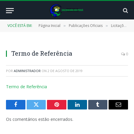
VOCÊ ESTÁ EM:
Página Inicial
Publicações Oficiais
Licitações
»
»
»
Termo de Referência
0
POR
ADMINISTRADOR
ON
2 DE AGOSTO DE 2019
Termo de Referência
Facebook
Twitter
Pinterest
LinkedIn
Tumblr
E-
mail
Os comentários estão encerrados.