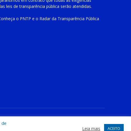
garantimos em contrato que todas as exigências
das
leis de transparência pública
serão atendidas.
Conheça o
PNTP
e o
Radar da Transparência Pública
te
Acessar Área Administrativa
Acessar o Webmail
a de
Leia mais
ACEITO