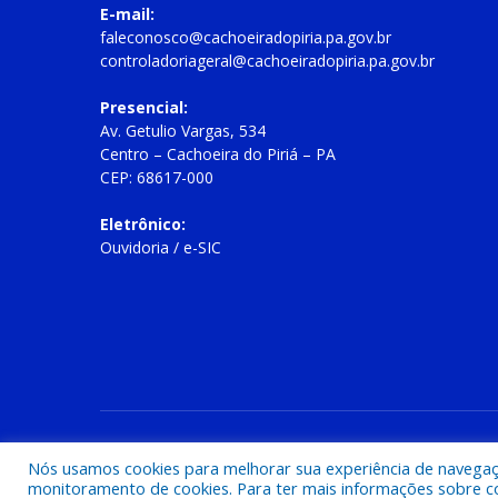
E-mail:
faleconosco@cachoeiradopiria.pa.gov.br
controladoriageral@cachoeiradopiria.pa.gov.br
Presencial:
Av. Getulio Vargas, 534
Centro – Cachoeira do Piriá – PA
CEP: 68617-000
Eletrônico:
Ouvidoria
/
e-SIC
Todos os direitos reservados a Prefeitura Municipal de Cac
Nós usamos cookies para melhorar sua experiência de navegação
monitoramento de cookies. Para ter mais informações sobre como