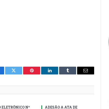
cebook
Twitter
Pinterest
LinkedIn
Tumblr
E-
mail
 ELETRÔNICO Nº
ADESÃO A ATA DE