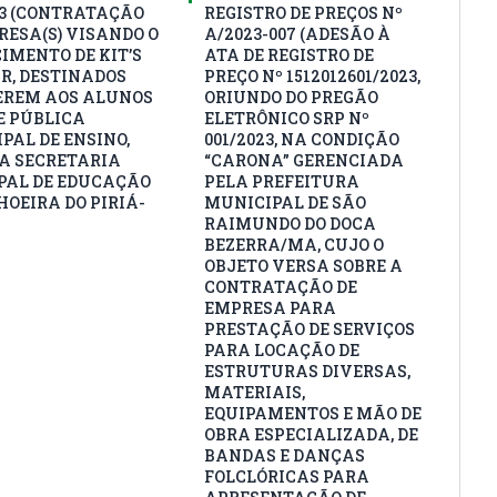
23 (CONTRATAÇÃO
REGISTRO DE PREÇOS Nº
RESA(S) VISANDO O
A/2023-007 (ADESÃO À
IMENTO DE KIT’S
ATA DE REGISTRO DE
R, DESTINADOS
PREÇO Nº 1512012601/2023,
EREM AOS ALUNOS
ORIUNDO DO PREGÃO
E PÚBLICA
ELETRÔNICO SRP Nº
PAL DE ENSINO,
001/2023, NA CONDIÇÃO
A SECRETARIA
“CARONA” GERENCIADA
AL DE EDUCAÇÃO
PELA PREFEITURA
HOEIRA DO PIRIÁ-
MUNICIPAL DE SÃO
RAIMUNDO DO DOCA
BEZERRA/MA, CUJO O
OBJETO VERSA SOBRE A
CONTRATAÇÃO DE
EMPRESA PARA
PRESTAÇÃO DE SERVIÇOS
PARA LOCAÇÃO DE
ESTRUTURAS DIVERSAS,
MATERIAIS,
EQUIPAMENTOS E MÃO DE
OBRA ESPECIALIZADA, DE
BANDAS E DANÇAS
FOLCLÓRICAS PARA