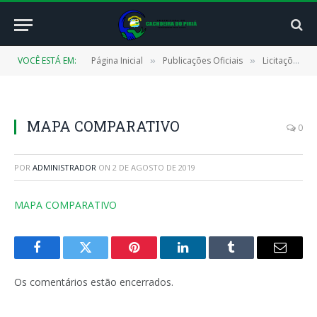
VOCÊ ESTÁ EM:
Página Inicial
Publicações Oficiais
Licitações
»
»
»
MAPA COMPARATIVO
0
POR
ADMINISTRADOR
ON
2 DE AGOSTO DE 2019
MAPA COMPARATIVO
Facebook
Twitter
Pinterest
LinkedIn
Tumblr
E-
mail
Os comentários estão encerrados.