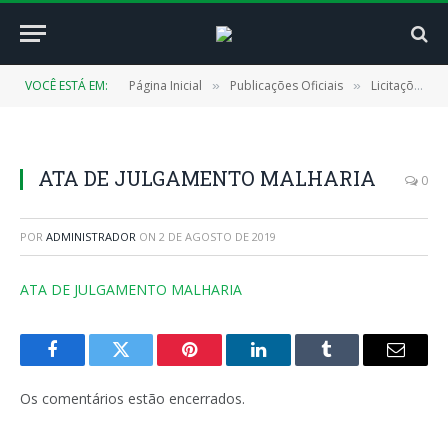
VOCÊ ESTÁ EM:
Página Inicial
Publicações Oficiais
Licitações
»
»
»
ATA DE JULGAMENTO MALHARIA
0
POR
ADMINISTRADOR
ON
2 DE AGOSTO DE 2019
ATA DE JULGAMENTO MALHARIA
Facebook
Twitter
Pinterest
LinkedIn
Tumblr
E-
mail
Os comentários estão encerrados.