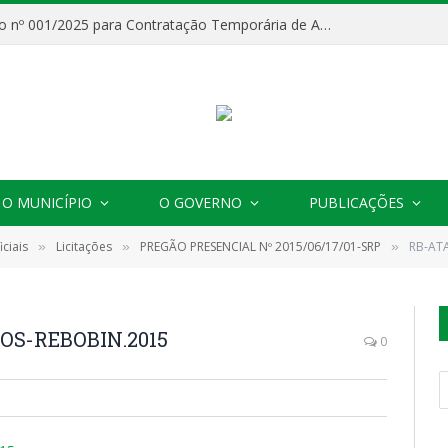
Processo Seletivo nº 001/2025 para Contratação Temporária de Agentes Comunitários de Saúde (ACS)
O MUNICÍPIO
O GOVERNO
PUBLICAÇÕES
ciais
Licitações
PREGÃO PRESENCIAL Nº 2015/06/17/01-SRP
RB-AT
»
»
»
OS-REBOBIN.2015
0