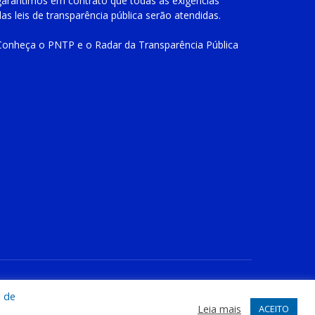
garantimos em contrato que todas as exigências
das
leis de transparência pública
serão atendidas.
Conheça o
PNTP
e o
Radar da Transparência Pública
te
Acessar Área Administrativa
Acessar o Webmail
a de
Leia mais
ACEITO