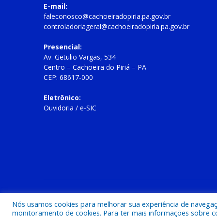
E-mail:
faleconosco@cachoeiradopiria.pa.gov.br
controladoriageral@cachoeiradopiria.pa.gov.br
Presencial:
Av. Getulio Vargas, 534
Centro – Cachoeira do Piriá – PA
CEP: 68617-000
Eletrônico:
Ouvidoria
/
e-SIC
Todos os direitos reservados a Prefeitura Municipal de Cac
Nós usamos cookies para melhorar sua experiência de navegação
monitoramento de cookies. Para ter mais informações sobre como