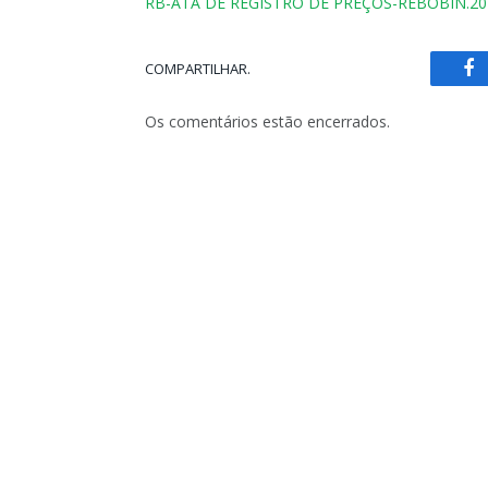
RB-ATA DE REGISTRO DE PREÇOS-REBOBIN.20
COMPARTILHAR.
Fa
Os comentários estão encerrados.