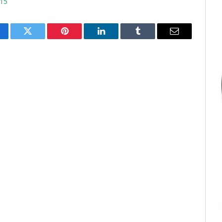
15
cebook
Twitter
Pinterest
LinkedIn
Tumblr
E-
mail