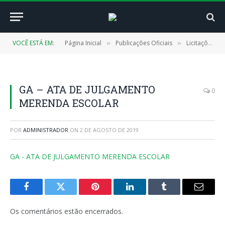
VOCÊ ESTÁ EM:
Página Inicial
Publicações Oficiais
Licitações
»
»
»
GA – ATA DE JULGAMENTO
0
MERENDA ESCOLAR
POR
ADMINISTRADOR
ON
2 DE AGOSTO DE 2019
GA - ATA DE JULGAMENTO MERENDA ESCOLAR
Facebook
Twitter
Pinterest
LinkedIn
Tumblr
E-
mail
Os comentários estão encerrados.