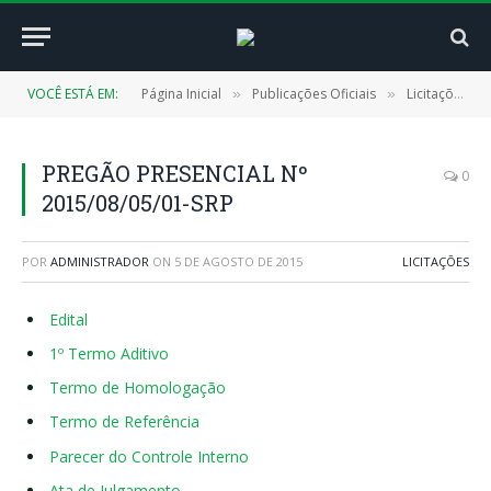
VOCÊ ESTÁ EM:
Página Inicial
Publicações Oficiais
Licitações
»
»
»
PREGÃO PRESENCIAL Nº
0
2015/08/05/01-SRP
POR
ADMINISTRADOR
ON
5 DE AGOSTO DE 2015
LICITAÇÕES
Edital
1º Termo Aditivo
Termo de Homologação
Termo de Referência
Parecer do Controle Interno
Ata de Julgamento