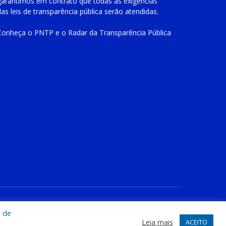
garantimos em contrato que todas as exigências
das
leis de transparência pública
serão atendidas.
Conheça o
PNTP
e o
Radar da Transparência Pública
te
Acessar Área Administrativa
Acessar o Webmail
a de
Leia mais
ACEITO