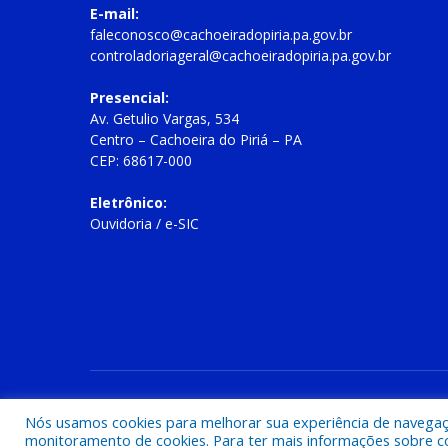
E-mail:
faleconosco@cachoeiradopiria.pa.gov.br
controladoriageral@cachoeiradopiria.pa.gov.br
Presencial:
Av. Getulio Vargas, 534
Centro – Cachoeira do Piriá – PA
CEP: 68617-000
Eletrônico:
Ouvidoria
/
e-SIC
Todos os direitos reservados a Prefeitura Municipal de Cac
Nós usamos cookies para melhorar sua experiência de navegação
monitoramento de cookies. Para ter mais informações sobre como