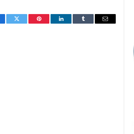
cebook
Twitter
Pinterest
LinkedIn
Tumblr
E-
mail