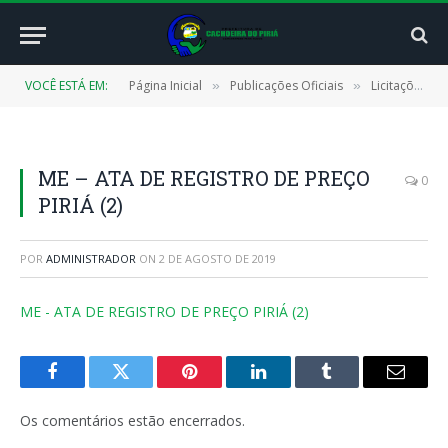
VOCÊ ESTÁ EM:
Página Inicial
Publicações Oficiais
Licitações
»
»
»
ME – ATA DE REGISTRO DE PREÇO
0
PIRIÁ (2)
POR
ADMINISTRADOR
ON
2 DE AGOSTO DE 2019
ME - ATA DE REGISTRO DE PREÇO PIRIÁ (2)
Facebook
Twitter
Pinterest
LinkedIn
Tumblr
E-
mail
Os comentários estão encerrados.