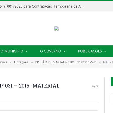
Processo Seletivo nº 001/2025 para Contratação Temporária de Agentes Comunitários de Saúde (ACS)
O MUNICÍPIO
O GOVERNO
PUBLICAÇÕES
ciais
Licitações
PREGÃO PRESENCIAL Nº 2015/11/20/01-SRP
MTE – P
»
»
»
 031 – 2015- MATERIAL
0