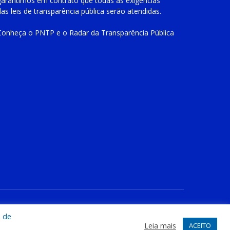
garantimos em contrato que todas as exigências
das
leis de transparência pública
serão atendidas.
Conheça o
PNTP
e o
Radar da Transparência Pública
te
Acessar Área Administrativa
Acessar o Webmail
a de
Leia mais
ACEITO