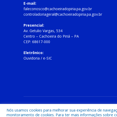
E-mail:
faleconosco@cachoeiradopiria.pa.gov.br
controladoriageral@cachoeiradopiria.pa.gov.br
Presencial:
Av. Getulio Vargas, 534
Centro – Cachoeira do Piriá – PA
CEP: 68617-000
Eletrônico:
Ouvidoria
/
e-SIC
Todos os direitos reservados a Prefeitura Municipal de Cac
Nós usamos cookies para melhorar sua experiência de navegação
monitoramento de cookies. Para ter mais informações sobre como