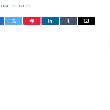
ATERIAL ESPORTIVO
cebook
Twitter
Pinterest
LinkedIn
Tumblr
E-
mail