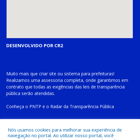
DESENVOLVIDO POR CR2
Muito mais que
criar site
ou
sistema para prefeituras
!
Realizamos uma
assessoria
completa, onde garantimos em
contrato que todas as exigências das
leis de transparência
pública
serão atendidas.
Conheça o
PNTP
e o
Radar da Transparência Pública
Nós usamos cookies para melhorar sua experiência de
navegação no portal. Ao utilizar nosso portal, você
Todos os direitos reservados a Prefeitura Municipal de Cachoeira