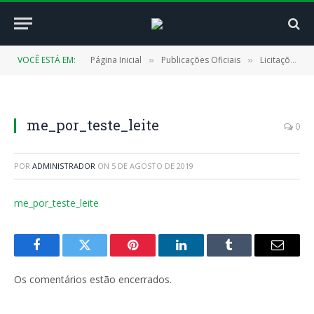
VOCÊ ESTÁ EM:
Página Inicial
Publicações Oficiais
Licitações
»
»
»
me_por_teste_leite
0
POR
ADMINISTRADOR
ON
5 DE AGOSTO DE 2019
me_por_teste_leite
Facebook
Twitter
Pinterest
LinkedIn
Tumblr
E-
mail
Os comentários estão encerrados.