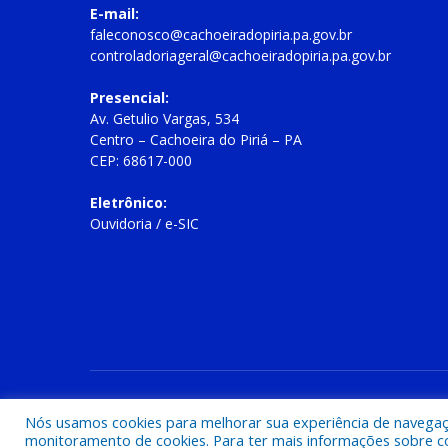
E-mail:
faleconosco@cachoeiradopiria.pa.gov.br
controladoriageral@cachoeiradopiria.pa.gov.br
Presencial:
Av. Getulio Vargas, 534
Centro – Cachoeira do Piriá – PA
CEP: 68617-000
Eletrônico:
Ouvidoria
/
e-SIC
Todos os direitos reservados a Prefeitura Municipal de Cac
Nós usamos cookies para melhorar sua experiência de navegação
monitoramento de cookies. Para ter mais informações sobre como