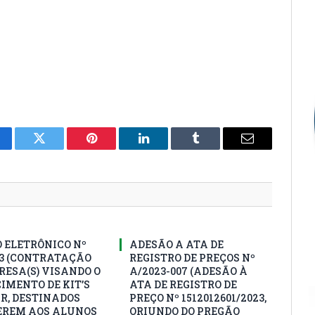
cebook
Twitter
Pinterest
LinkedIn
Tumblr
E-
mail
 ELETRÔNICO Nº
ADESÃO A ATA DE
23 (CONTRATAÇÃO
REGISTRO DE PREÇOS Nº
RESA(S) VISANDO O
A/2023-007 (ADESÃO À
IMENTO DE KIT’S
ATA DE REGISTRO DE
R, DESTINADOS
PREÇO Nº 1512012601/2023,
EREM AOS ALUNOS
ORIUNDO DO PREGÃO