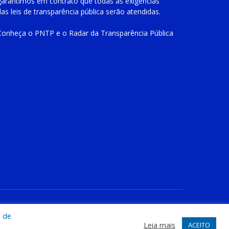
garantimos em contrato que todas as exigências
das
leis de transparência pública
serão atendidas.
Conheça o
PNTP
e o
Radar da Transparência Pública
te
Acessar Área Administrativa
Acessar o Webmail
a de
Leia mais
ACEITO