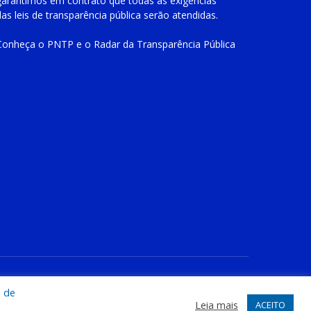
garantimos em contrato que todas as exigências
das
leis de transparência pública
serão atendidas.
Conheça o
PNTP
e o
Radar da Transparência Pública
te
Acessar Área Administrativa
Acessar o Webmail
a de
Leia mais
ACEITO