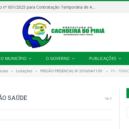
Processo Seletivo nº 001/2025 para Contratação Temporária de Agentes Comunitários de Saúde (ACS)
O MUNICÍPIO
O GOVERNO
PUBLICAÇÕES
ciais
Licitações
PREGÃO PRESENCIAL Nº 2016/04/11/01
PV – TER
»
»
»
ÃO SAÚDE
0