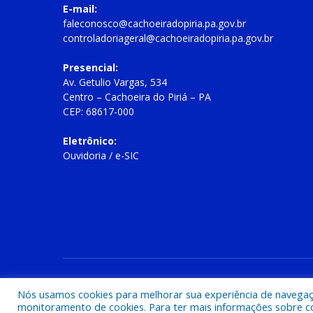
E-mail:
faleconosco@cachoeiradopiria.pa.gov.br
controladoriageral@cachoeiradopiria.pa.gov.br
Presencial:
Av. Getulio Vargas, 534
Centro – Cachoeira do Piriá – PA
CEP: 68617-000
Eletrônico:
Ouvidoria
/
e-SIC
Todos os direitos reservados a Prefeitura Municipal de Cac
Nós usamos cookies para melhorar sua experiência de navegação
monitoramento de cookies. Para ter mais informações sobre como