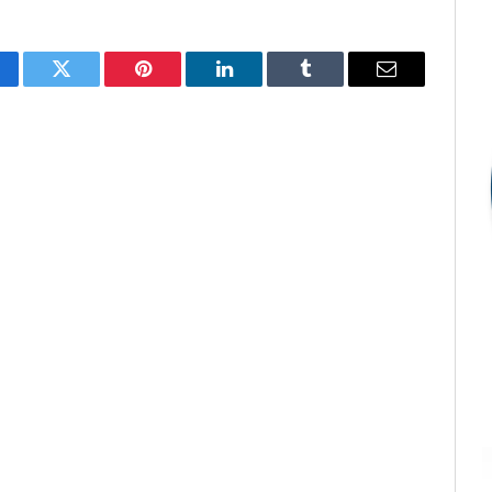
cebook
Twitter
Pinterest
LinkedIn
Tumblr
E-
mail