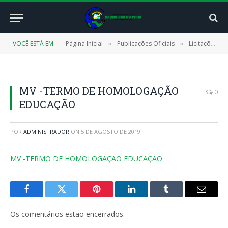
VOCÊ ESTÁ EM:
Página Inicial
Publicações Oficiais
Licitações
»
»
»
MV -TERMO DE HOMOLOGAÇÃO
0
EDUCAÇÃO
POR
ADMINISTRADOR
ON
5 DE AGOSTO DE 2019
MV -TERMO DE HOMOLOGAÇÃO EDUCAÇÃO
Facebook
Twitter
Pinterest
LinkedIn
Tumblr
E-
mail
Os comentários estão encerrados.