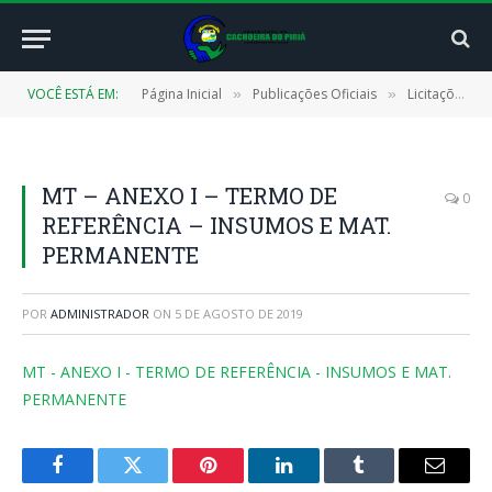
VOCÊ ESTÁ EM:
Página Inicial
Publicações Oficiais
Licitações
»
»
»
MT – ANEXO I – TERMO DE
0
REFERÊNCIA – INSUMOS E MAT.
PERMANENTE
POR
ADMINISTRADOR
ON
5 DE AGOSTO DE 2019
MT - ANEXO I - TERMO DE REFERÊNCIA - INSUMOS E MAT.
PERMANENTE
Facebook
Twitter
Pinterest
LinkedIn
Tumblr
E-