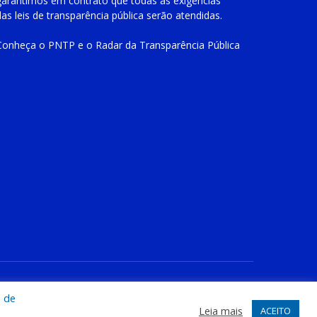
garantimos em contrato que todas as exigências
das
leis de transparência pública
serão atendidas.
Conheça o
PNTP
e o
Radar da Transparência Pública
te
Acessar Área Administrativa
Acessar o Webmail
a de
Leia mais
ACEITO