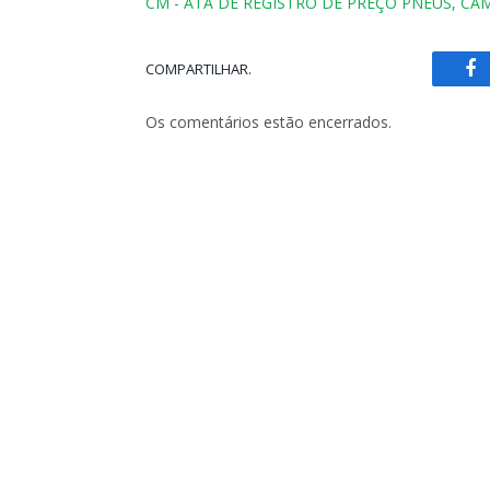
CM - ATA DE REGISTRO DE PREÇO PNEUS, CÂM
COMPARTILHAR.
Fa
Os comentários estão encerrados.