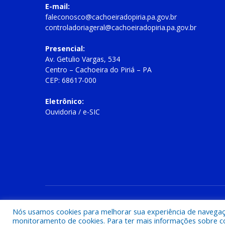
E-mail:
faleconosco@cachoeiradopiria.pa.gov.br
controladoriageral@cachoeiradopiria.pa.gov.br
Presencial:
Av. Getulio Vargas, 534
Centro – Cachoeira do Piriá – PA
CEP: 68617-000
Eletrônico:
Ouvidoria
/
e-SIC
Todos os direitos reservados a Prefeitura Municipal de Cac
Nós usamos cookies para melhorar sua experiência de navegação
monitoramento de cookies. Para ter mais informações sobre como