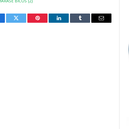
ARASE BICOS (2)
cebook
Twitter
Pinterest
LinkedIn
Tumblr
E-
mail