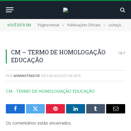
VOCÊ ESTÁ EM:
Página Inicial
Publicações Oficiais
Licitações
»
»
»
CM – TERMO DE HOMOLOGAÇÃO
0
EDUCAÇÃO
POR
ADMINISTRADOR
ON
5 DE AGOSTO DE 2019
CM - TERMO DE HOMOLOGAÇÃO EDUCAÇÃO
Facebook
Twitter
Pinterest
LinkedIn
Tumblr
E-
mail
Os comentários estão encerrados.