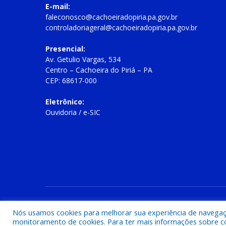
E-mail:
faleconosco@cachoeiradopiria.pa.gov.br
controladoriageral@cachoeiradopiria.pa.gov.br
Presencial:
Av. Getulio Vargas, 534
Centro – Cachoeira do Piriá – PA
CEP: 68617-000
Eletrônico:
Ouvidoria
/
e-SIC
Todos os direitos reservados a Prefeitura Municipal de Cac
Nós usamos cookies para melhorar sua experiência de navegação
monitoramento de cookies. Para ter mais informações sobre como