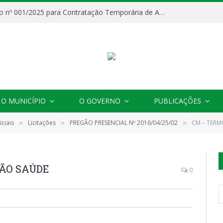
Processo Seletivo nº 001/2025 para Contratação Temporária de Agentes Comunitários de Saúde (ACS)
O MUNICÍPIO
O GOVERNO
PUBLICAÇÕES
ciais
Licitações
PREGÃO PRESENCIAL Nº 2016/04/25/02
CM – TER
»
»
»
ÃO SAÚDE
0