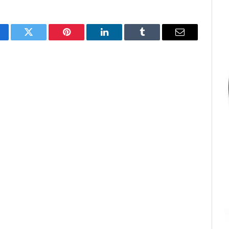
cebook
Twitter
Pinterest
LinkedIn
Tumblr
E-
mail