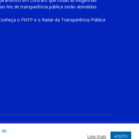
garantimos em contrato que todas as exigências
das
leis de transparência pública
serão atendidas.
Conheça o
PNTP
e o
Radar da Transparência Pública
te
Acessar Área Administrativa
Acessar o Webmail
a de
Leia mais
ACEITO