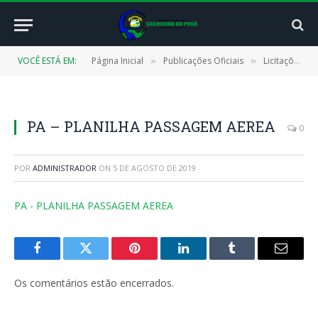
VOCÊ ESTÁ EM:
Página Inicial
Publicações Oficiais
Licitações
»
»
»
PA – PLANILHA PASSAGEM AEREA
0
POR
ADMINISTRADOR
ON
5 DE AGOSTO DE 2019
PA - PLANILHA PASSAGEM AEREA
Facebook
Twitter
Pinterest
LinkedIn
Tumblr
E-
mail
Os comentários estão encerrados.