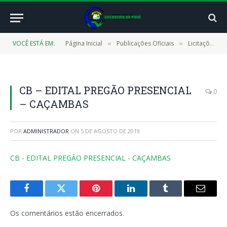
VOCÊ ESTÁ EM:
Página Inicial
Publicações Oficiais
Licitações
»
»
»
CB – EDITAL PREGÃO PRESENCIAL
0
– CAÇAMBAS
POR
ADMINISTRADOR
ON
5 DE AGOSTO DE 2019
CB - EDITAL PREGÃO PRESENCIAL - CAÇAMBAS
Facebook
Twitter
Pinterest
LinkedIn
Tumblr
E-
mail
Os comentários estão encerrados.