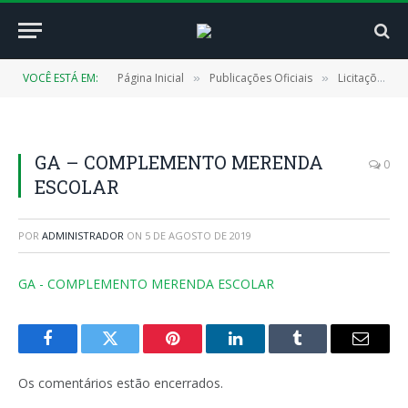
VOCÊ ESTÁ EM:
Página Inicial
Publicações Oficiais
Licitações
»
»
»
GA – COMPLEMENTO MERENDA
0
ESCOLAR
POR
ADMINISTRADOR
ON
5 DE AGOSTO DE 2019
GA - COMPLEMENTO MERENDA ESCOLAR
Facebook
Twitter
Pinterest
LinkedIn
Tumblr
E-
mail
Os comentários estão encerrados.