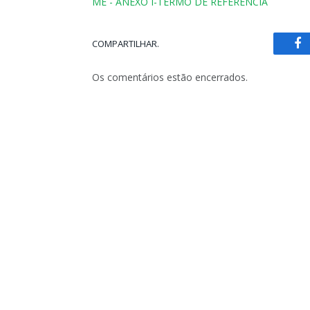
ME - ANEXO I-TERMO DE REFERÊNCIA
COMPARTILHAR.
Fa
Os comentários estão encerrados.