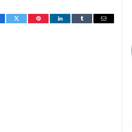
cebook
Twitter
Pinterest
LinkedIn
Tumblr
E-
mail