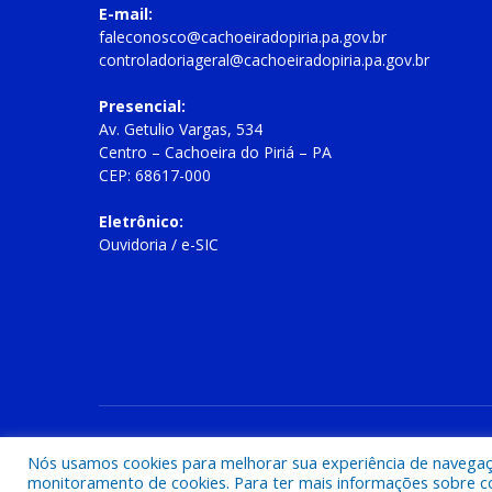
E-mail:
faleconosco@cachoeiradopiria.pa.gov.br
controladoriageral@cachoeiradopiria.pa.gov.br
Presencial:
Av. Getulio Vargas, 534
Centro – Cachoeira do Piriá – PA
CEP: 68617-000
Eletrônico:
Ouvidoria
/
e-SIC
Todos os direitos reservados a Prefeitura Municipal de Cac
Nós usamos cookies para melhorar sua experiência de navegação
monitoramento de cookies. Para ter mais informações sobre como