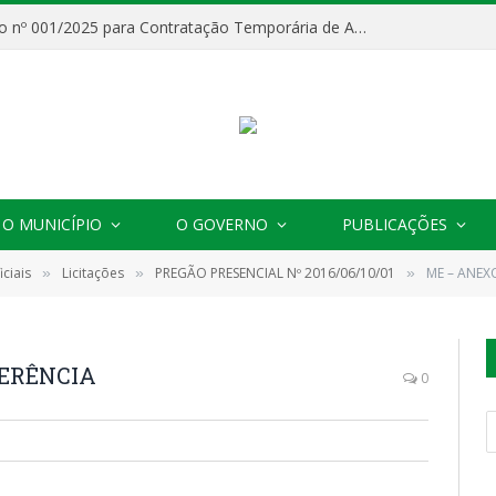
Processo Seletivo nº 001/2025 para Contratação Temporária de Agentes Comunitários de Saúde (ACS)
O MUNICÍPIO
O GOVERNO
PUBLICAÇÕES
ciais
Licitações
PREGÃO PRESENCIAL Nº 2016/06/10/01
ME – ANEX
»
»
»
FERÊNCIA
0