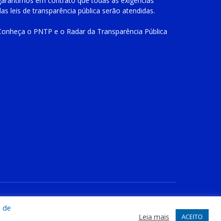
garantimos em contrato que todas as exigências
das
leis de transparência pública
serão atendidas.
Conheça o
PNTP
e o
Radar da Transparência Pública
te
Acessar Área Administrativa
Acessar o Webmail
a de
Leia mais
ACEITO